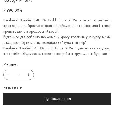
Артикул:
B03677
B03677
Ціна
7 980,00 ₴
Bearbrick "Garfield 400% Gold Chrome Ver - нова колекційна
іграшка, що зображує старого знайомого кота Гарфілда і тепер
представлена в хромованій версії.
Відкрийте для себе цю неймовірну красу колекційну фігурку в якій
є все, щоб бути класифікованою як "художній твір".
Bearbrick "Garfield 400% Gold Chrome Ver - дивовижне видання,
яке зробить будь-яке житлове простір більш крутим, ніж будь-коли.
Кількість
На замовлення
Під Замовлення