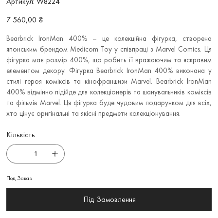
Артикул:
W8224
W8224
Ціна
7 560,00 ₴
Bearbrick IronMan 400% – це колекційна фігурка, створена
японським брендом Medicom Toy у співпраці з Marvel Comics. Ця
фігурка має розмір 400%, що робить її вражаючим та яскравим
елементом декору. Фігурка Bearbrick IronMan 400% виконана у
стилі героя коміксів та кінофраншизи Marvel. Bearbrick IronMan
400% відмінно підійде для колекціонерів та шанувальників коміксів
та фільмів Marvel. Ця фігурка буде чудовим подарунком для всіх,
хто цінує оригінальні та якісні предмети колекціонування.
Кількість
Под Заказ
Під Замовлення