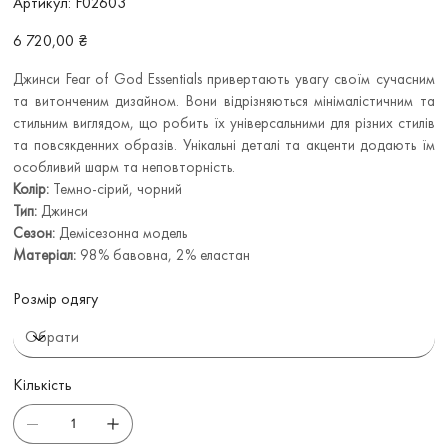
Артикул:
F02603
F02603
Ціна
6 720,00 ₴
Джинси Fear of God Essentials привертають увагу своїм сучасним
та витонченим дизайном. Вони відрізняються мінімалістичним та
стильним виглядом, що робить їх універсальними для різних стилів
та повсякденних образів. Унікальні деталі та акценти додають їм
особливий шарм та неповторність.
Колір:
Темно-сірий, чорний
Тип:
Джинси
Сезон:
Демісезонна модель
Матеріал:
98% бавовна, 2% еластан
Розмір одягу
Кількість