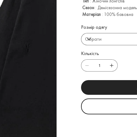
Тип
: Жіночий лонгслів
Сезон
: Демісезонна модель
Матеріал
: 100% бавовна
Розмір одягу
Кількість