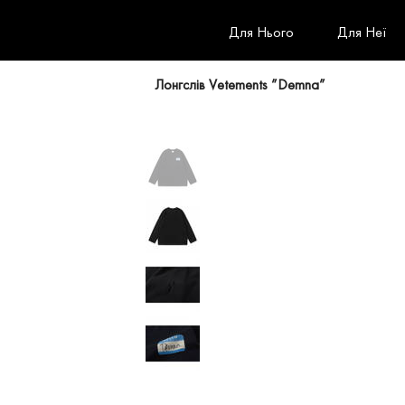
Для Нього
Для Неї
Лонгслів Vetements ”Demna”