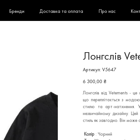
Бренди
Доставка та оплата
Про нас
Кон
Лонгслів Ve
Артикул
Артикул:
V5647
V5647
Ціна
6 300,00 ₴
Лонгслів від Vetements - це
що переплітається з модою
стилю та арт-натхнення. У
незвичайному дизайну. Цей
стиль як завгодно. Він може
Колір
: Чорний