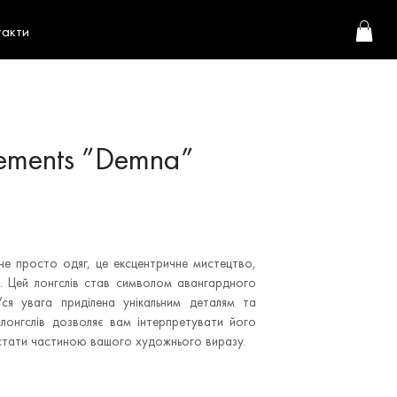
такти
tements ”Demna”
 не просто одяг, це ексцентричне мистецтво,
. Цей лонгслів став символом авангардного
ся увага приділена унікальним деталям та
 лонгслів дозволяє вам інтерпретувати його
 стати частиною вашого художнього виразу.