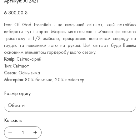
Артикул:
А12421
А12421
Ціна
6 300,00 ₴
Fear Of God Essentials - це класичний світшот, який потрібно
вибирати тут і зараз. Модель виготовлена з м'якого флісового
трикотажу з 1/2 змійкою, прикрашена логотипом спереду на
грудях та невеликим лого на рукаві. Цей світшот буде Вашим
основним елементом гардеробу цього сезону.
Колір:
Світло-сірий
Тип:
Світшот
Сезон:
Осінь-зима
Матеріал:
80% бавовна, 20% поліестер
Розмір одягу
Кількість