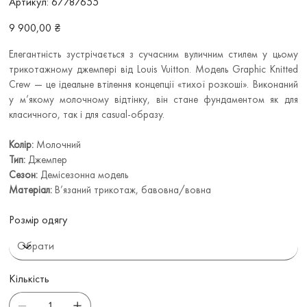
Артикул:
67787655
67787655
Ціна
9 900,00 ₴
Елегантність зустрічається з сучасним вуличним стилем у цьому
трикотажному джемпері від Louis Vuitton. Модель Graphic Knitted
Crew — це ідеальне втілення концепції «тихої розкоші». Виконаний
у м’якому молочному відтінку, він стане фундаментом як для
класичного, так і для casual-образу.
Колір:
Молочний
Тип:
Джемпер
Сезон:
Демісезонна модель
Матеріал:
В’язаний трикотаж, бавовна/вовна
Розмір одягу
Кількість