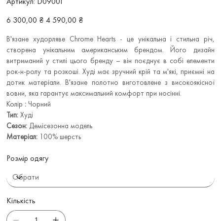
Артикул:
D09001
D09001
Звичайна
Ціна
6 300,00 ₴
4 590,00 ₴
ціна
зі
знижкою
В'язане худорляве Chrome Hearts - це унікальна і стильна річ,
створена унікальним американським брендом. Його дизайн
витриманий у стилі цього бренду – він поєднує в собі елементи
рок-н-ролу та розкоші. Худі має зручний крій та м'які, приємні на
дотик матеріали. В'язане полотно виготовлене з високоякісної
вовни, яка гарантує максимальний комфорт при носінні.
Колір
:
Чорний
Тип:
Худі
Сезон:
Демісезонна модель
Матеріал:
100% шерсть
Розмір одягу
Кількість