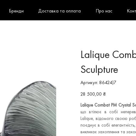
Бренди
Доставка та оплата
Про нас
Кон
Lalique Comb
Sculpture
Артикул
Артикул:
86424)7
86424)7
Ціна
28 500,00 ₴
Lalique Combat PM Crystal Sc
що втілює в собі неперев
Lalique, відомого своєю ро
поєднує в собі елегантність
викликає захоплення та захо