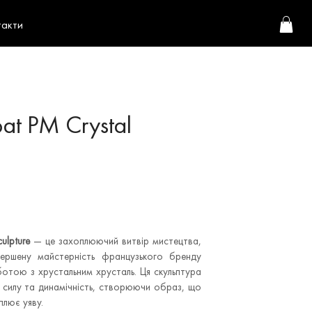
такти
at PM Crystal
ulpture
— це захоплюючий витвір мистецтва,
ершену майстерність французького бренду
ботою з хрустальним хрусталь. Ця скульптура
, силу та динамічність, створюючи образ, що
плює уяву.