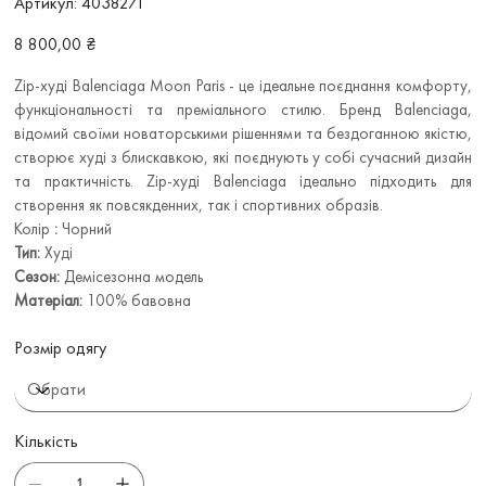
Артикул:
4038271
4038271
Ціна
8 800,00 ₴
Zip-худі Balenciaga Moon Paris - це ідеальне поєднання комфорту,
функціональності та преміального стилю. Бренд Balenciaga,
відомий своїми новаторськими рішеннями та бездоганною якістю,
створює худі з блискавкою, які поєднують у собі сучасний дизайн
та практичність. Zip-худі Balenciaga ідеально підходить для
створення як повсякденних, так і спортивних образів.
Колір
:
Чорний
Тип:
Худі
Сезон:
Демісезонна модель
Матеріал:
100% бавовна
Розмір одягу
Кількість