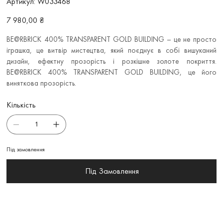
Артикул:
W033468
W033468
Ціна
7 980,00 ₴
BE@RBRICK 400% TRANSPARENT GOLD BUILDING – це не просто
іграшка, це витвір мистецтва, який поєднує в собі вишуканий
дизайн, ефектну прозорість і розкішне золоте покриття.
BE@RBRICK 400% TRANSPARENT GOLD BUILDING, це його
виняткова прозорість.
Кількість
Під замовлення
Під Замовлення